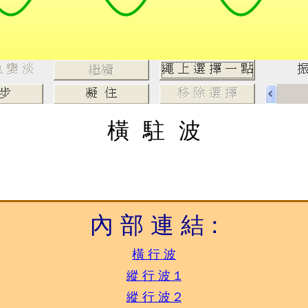
橫 駐 波
內 部 連 結 :
橫 行 波
縱 行 波 1
縱 行 波 2