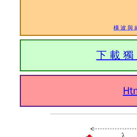
橫 波 與 
下 載 獨 
Ht