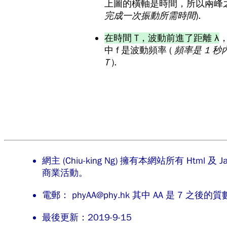
上圖的橫軸是時間，所以兩峰之
完成一次振動所需時間
).
在時間 T，波動前進了距離 λ
，
中 f 是波動頻率 (
頻率是 1 秒內
T
).
網主 (Chiu-king Ng) 擁有本網站所有 H
商業活動。
電郵： phyAA@phy.hk 其中 AA 是 7 之後的質
最後更新：2019-9-15