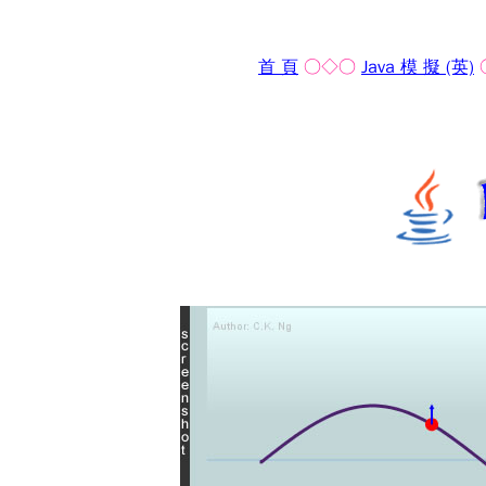
首 頁
○◇○
Java 模 擬 (英)